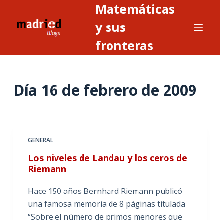
Matemáticas
S
a
y sus
l
fronteras
t
a
r
Día
16 de febrero de 2009
a
l
c
o
n
GENERAL
t
Los niveles de Landau y los ceros de
e
Riemann
n
i
Hace 150 años Bernhard Riemann publicó
d
una famosa memoria de 8 páginas titulada
o
“Sobre el número de primos menores que