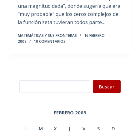
una magnitud dada”, donde sugería que era
“muy probable” que los ceros complejos de
la función zeta tuvieran todos parte…
MATEMÁTICAS Y SUS FRONTERAS
16 FEBRERO
2009
10 COMENTARIOS
Buscar
Buscar
FEBRERO 2009
L
M
X
J
V
S
D