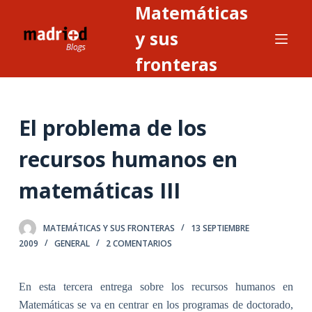
Matemáticas
S
a
y sus
l
fronteras
t
a
r
El problema de los
a
l
recursos humanos en
c
o
matemáticas III
n
t
MATEMÁTICAS Y SUS FRONTERAS
13 SEPTIEMBRE
e
2009
GENERAL
2 COMENTARIOS
n
i
d
En esta tercera entrega sobre los recursos humanos en
o
Matemáticas se va en centrar en los programas de doctorado,