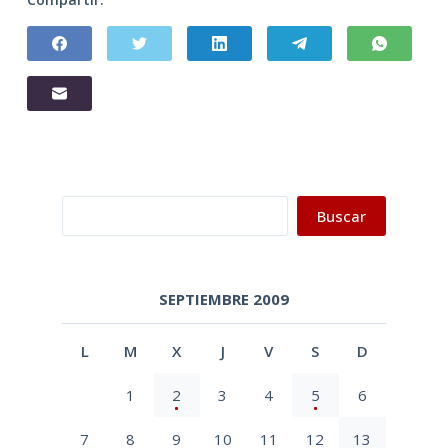
Buscar
Buscar
SEPTIEMBRE 2009
L
M
X
J
V
S
D
1
2
3
4
5
6
7
8
9
10
11
12
13