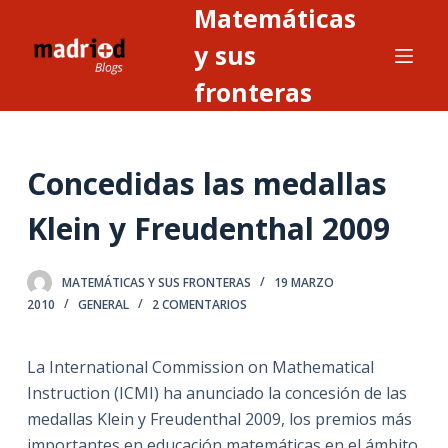
Matemáticas
S
a
y sus
l
fronteras
t
a
r
Concedidas las medallas
a
l
Klein y Freudenthal 2009
c
o
n
MATEMÁTICAS Y SUS FRONTERAS
19 MARZO
2010
GENERAL
2 COMENTARIOS
t
e
n
La International Commission on Mathematical
i
Instruction (ICMI) ha anunciado la concesión de las
d
medallas Klein y Freudenthal 2009, los premios más
o
importantes en educación matemáticas en el ámbito