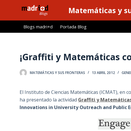
S
Matemáticas y su
a
l
Blogs madri+d
Portada Blog
t
a
r
a
¡Graffiti y Matemáticas c
l
c
MATEMÁTICAS Y SUS FRONTERAS
13 ABRIL 2012
GENE
o
n
t
El Instituto de Ciencias Matemáticas (ICMAT), en
e
ha presentado la actividad
Graffiti y Matemática
n
Innovations in University Outreach and Public
i
d
o