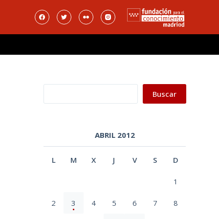
Buscar
Buscar
ABRIL 2012
L
M
X
J
V
S
D
1
2
3
4
5
6
7
8