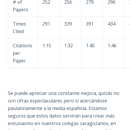
# of
252
256
279
296
Papers
Times
291
339
391
434
Cited
Citations
1.15
1.32
1.40
1.46
per
Paper
Se puede apreciar una constante mejora, quizás no
con cifras espectaculares pero sí acercándose
paulatinamente a la media española. Estamos
seguros que estos datos servirán para crear más
entusiasmo en nuestros colegas zaragozanos, en