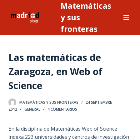
Matemáticas
S
a
y sus
l
fronteras
t
a
r
Las matemáticas de
a
l
Zaragoza, en Web of
c
o
Science
n
t
MATEMÁTICAS Y SUS FRONTERAS
24 SEPTIEMBRE
e
2012
GENERAL
4 COMENTARIOS
n
i
En la disciplina de Matemáticas Web of Science
d
indexa 223 universidades y centros de investigación
o