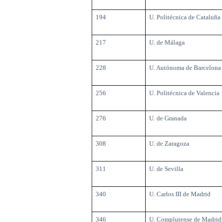
194
U. Politécnica de Cataluña
217
U. de Málaga
228
U. Autónoma de Barcelona
256
U. Politécnica de Valencia
276
U. de Granada
308
U. de Zaragoza
311
U. de Sevilla
340
U. Carlos III de Madrid
346
U. Complutense de Madrid