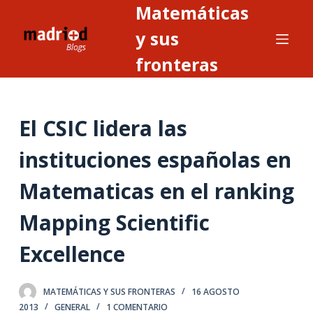
Matemáticas
S
a
y sus
l
fronteras
t
a
r
El CSIC lidera las
a
l
instituciones españolas en
c
o
Matematicas en el ranking
n
t
Mapping Scientific
e
Excellence
n
i
d
MATEMÁTICAS Y SUS FRONTERAS
16 AGOSTO
o
2013
GENERAL
1 COMENTARIO