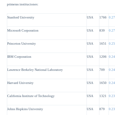
primeras instituciones:
Stanford University
USA
1766
0.2
Microsoft Corporation
USA
839
0.2
Princeton University
USA
1651
0.2
IBM Corporation
USA
1206
0.2
Lawrence Berkeley National Laboratory
USA
709
0.2
Harvard University
USA
1650
0.2
California Institute of Technology
USA
1321
0.2
Johns Hopkins University
USA
879
0.2