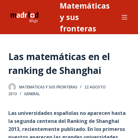
Matemáticas
S
a
y sus
l
fronteras
t
a
r
Las matemáticas en el
a
l
ranking de Shanghai
c
o
n
MATEMÁTICAS Y SUS FRONTERAS
22 AGOSTO
2013
GENERAL
t
e
n
Las universidades españolas no aparecen hasta
i
la segunda centena del Ranking de Shanghai
d
2013, recientemente publicado. En los primeros
o
puestos aparecen las grandes universidades