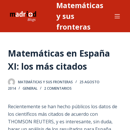
Matemáticas
S
a
y sus
l
fronteras
t
a
r
Matemáticas en España
a
l
XI: los más citados
c
o
n
MATEMÁTICAS Y SUS FRONTERAS
25 AGOSTO
2014
GENERAL
2 COMENTARIOS
t
e
n
Recientemente se han hecho públicos los datos de
i
los científicos más citados de acuerdo con
d
THOMSON REUTERS, y es interesante, sin duda,
o
hacer un análisis de los resultados para España,