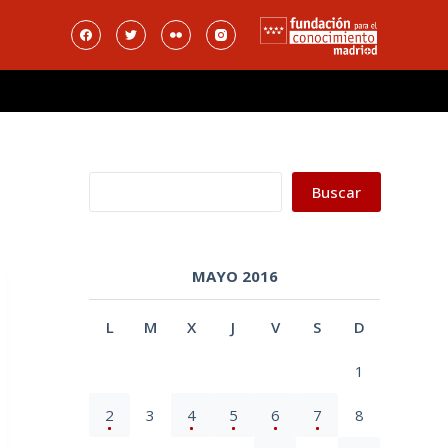
Buscar
Buscar
MAYO 2016
L
M
X
J
V
S
D
1
2
3
4
5
6
7
8