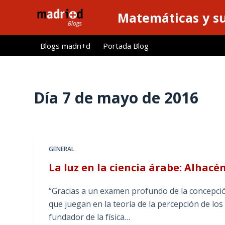
S
Matemáticas y su
a
l
Blogs madri+d
Portada Blog
t
a
r
a
Día
7 de mayo de 2016
l
c
o
n
GENERAL
t
La luz en la ciencia árabe: Alhacé
e
n
“Gracias a un examen profundo de la concepci
i
que juegan en la teoría de la percepción de los
d
fundador de la física…
o