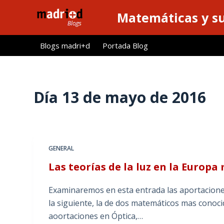
S
Matemáticas y su
a
l
Blogs madri+d
Portada Blog
t
a
r
a
Día
13 de mayo de 2016
l
c
o
n
GENERAL
t
Las teorías de la luz en la Europ
e
n
Examinaremos en esta entrada las aportaciones d
i
la siguiente, la de dos matemáticos mas conoc
d
aoortaciones en Óptica,…
o