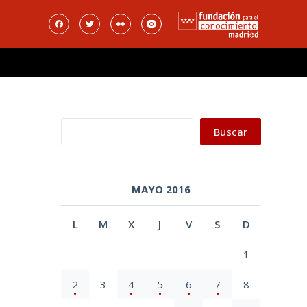
Buscar
Buscar
MAYO 2016
L
M
X
J
V
S
D
1
2
3
4
5
6
7
8