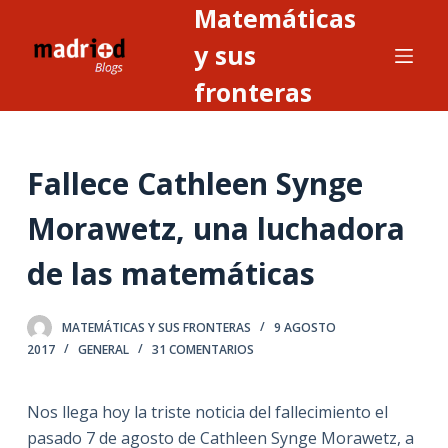
Matemáticas
S
a
y sus
l
fronteras
t
a
r
Fallece Cathleen Synge
a
l
Morawetz, una luchadora
c
o
de las matemáticas
n
t
MATEMÁTICAS Y SUS FRONTERAS
9 AGOSTO
e
2017
GENERAL
31 COMENTARIOS
n
i
Nos llega hoy la triste noticia del fallecimiento el
d
pasado 7 de agosto de Cathleen Synge Morawetz, a
o