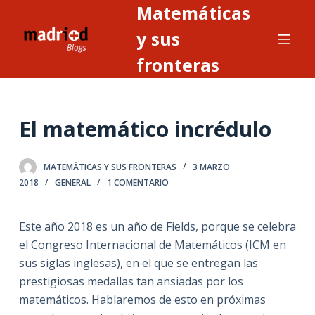
Matemáticas
S
a
y sus
l
fronteras
t
a
r
El matemático incrédulo
a
l
c
MATEMÁTICAS Y SUS FRONTERAS
3 MARZO
o
2018
GENERAL
1 COMENTARIO
n
t
Este año 2018 es un año de Fields, porque se celebra
e
el Congreso Internacional de Matemáticos (ICM en
n
sus siglas inglesas), en el que se entregan las
i
prestigiosas medallas tan ansiadas por los
d
matemáticos. Hablaremos de esto en próximas
o