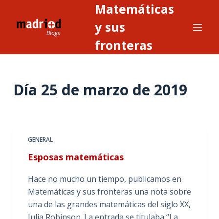
Matemáticas
S
a
y sus
l
fronteras
t
a
r
Día
25 de marzo de 2019
a
l
c
o
n
GENERAL
t
Esposas matemáticas
e
n
Hace no mucho un tiempo, publicamos en
i
Matemáticas y sus fronteras una nota sobre
d
una de las grandes matemáticas del siglo XX,
o
Julia Robinson. La entrada se titulaba “La