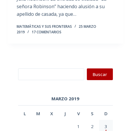
señora Robinson” haciendo alusión a su
apellido de casada, ya que…
MATEMÁTICAS Y SUS FRONTERAS
25 MARZO
2019
17 COMENTARIOS
Buscar
Buscar
MARZO 2019
L
M
X
J
V
S
D
1
2
3