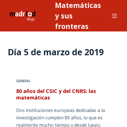
Matemáticas
S
a
y sus
l
fronteras
t
a
r
Día
5 de marzo de 2019
a
l
c
o
n
GENERAL
t
80 años del CSIC y del CNRS: las
e
matemáticas
n
i
Dos instituciones europeas dedicadas a la
d
investigación cumplen 80 años, lo que es
o
realmente mucho tiempo y desde luego,