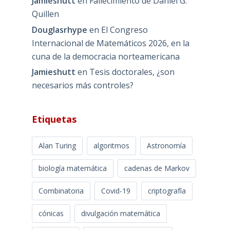
Jamieshutt
en
Fallecimiento de Daniel G.
Quillen
Douglasrhype
en
El Congreso
Internacional de Matemáticos 2026, en la
cuna de la democracia norteamericana
Jamieshutt
en
Tesis doctorales, ¿son
necesarios más controles?
Etiquetas
Alan Turing
algoritmos
Astronomía
biología matemática
cadenas de Markov
Combinatoria
Covid-19
criptografía
cónicas
divulgación matemática