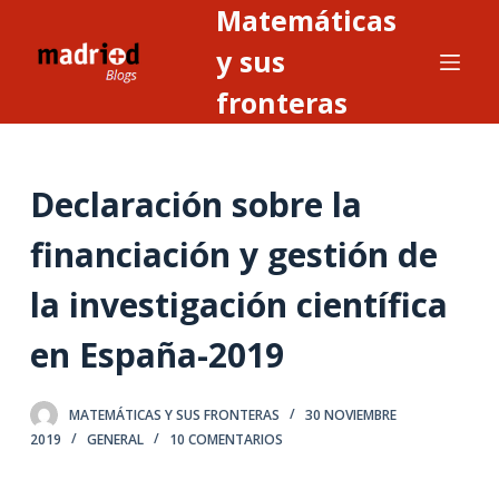
Matemáticas
S
a
y sus
l
fronteras
t
a
r
Declaración sobre la
a
l
financiación y gestión de
c
o
la investigación científica
n
t
en España-2019
e
n
MATEMÁTICAS Y SUS FRONTERAS
30 NOVIEMBRE
i
2019
GENERAL
10 COMENTARIOS
d
o