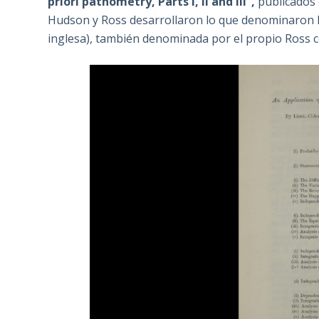
priori pathometry, Parts I, II and III”,
publicados 
Hudson y Ross desarrollaron lo que denominaron la
inglesa), también denominada por el propio Ross c