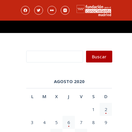
Buscar
Buscar
AGOSTO 2020
L
M
X
J
V
S
D
1
2
3
4
5
6
7
8
9