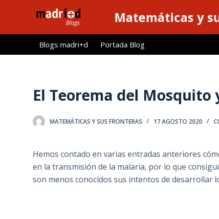
S
Matemáticas y su
a
l
Blogs madri+d
Portada Blog
t
a
r
a
El Teorema del Mosquito y
l
c
MATEMÁTICAS Y SUS FRONTERAS
17 AGOSTO 2020
C
o
n
t
Hemos contado en varias entradas anteriores có
e
en la transmisión de la malaria, por lo que consigu
n
son menos conocidos sus intentos de desarrollar l
i
d
o