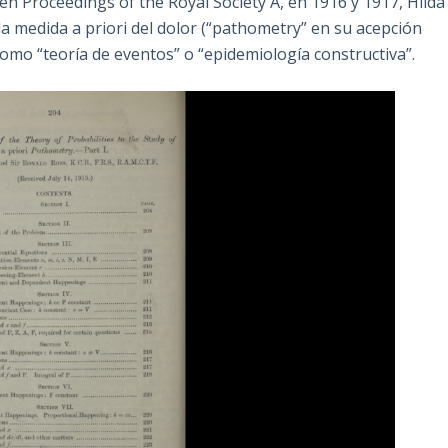
en Proceedings of the Royal Society A, en 1916 y 1917, Hilda
 medida a priori del dolor (“pathometry” en su acepción
omo “teoría de eventos” o “epidemiología constructiva”.