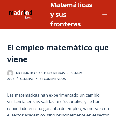
Matemáticas
S
a
y sus
l
fronteras
t
a
r
El empleo matemático que
a
l
viene
c
o
n
MATEMÁTICAS Y SUS FRONTERAS
5 ENERO
2022
GENERAL
71 COMENTARIOS
t
e
n
Las matemáticas han experimentado un cambio
i
sustancial en sus salidas profesionales, y se han
d
convertido en una garantía de empleo, ya no sólo en
o
el sector académico, sino principalmente en el sector