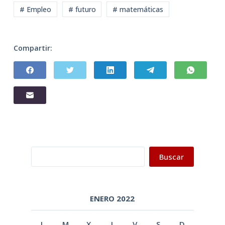
# Empleo
# futuro
# matemáticas
Compartir:
Buscar
Buscar
ENERO 2022
L
M
X
J
V
S
D