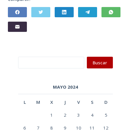
Buscar
Buscar
MAYO 2024
L
M
X
J
V
S
D
1
2
3
4
5
6
7
8
9
10
11
12