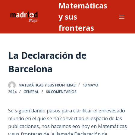
Matemáticas
S
a
y sus
l
fronteras
t
a
r
La Declaración de
a
l
Barcelona
c
o
n
MATEMÁTICAS Y SUS FRONTERAS
13 MAYO
2024
GENERAL
68 COMENTARIOS
t
e
n
Se siguen dando pasos para clarificar el enrevesado
i
mundo en el que se ha convertido el espacio de las
d
publicaciones, nos hacemos eco hoy en Matemáticas
o
y sus fronteras de la llamada Declaración de