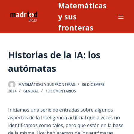
Matemáticas
S
a
y sus
l
fronteras
t
a
r
Historias de la IA: los
a
l
autómatas
c
o
n
MATEMÁTICAS Y SUS FRONTERAS
30 DICIEMBRE
2024
GENERAL
13 COMENTARIOS
t
e
n
Iniciamos una serie de entradas sobre algunos
i
aspectos de la Inteligencia artificial que a veces no
d
identificamos como tales, pero que están en la base
o
de la misma. Hoy hablaremos de los autómatas.