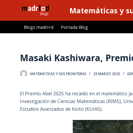
S
Matemáticas y su
a
l
Blogs madri+d
Portada Blog
t
a
r
a
Masaki Kashiwara, Premi
l
c
MATEMÁTICAS Y SUS FRONTERAS
29 MARZO 2025
GE
o
n
t
El Premio Abel 2025 ha recaído en el matemático j
e
Investigación de Ciencias Matemáticas (RIMS), Unive
n
Estudios Avanzados de Kioto (KUIAS).
i
d
o