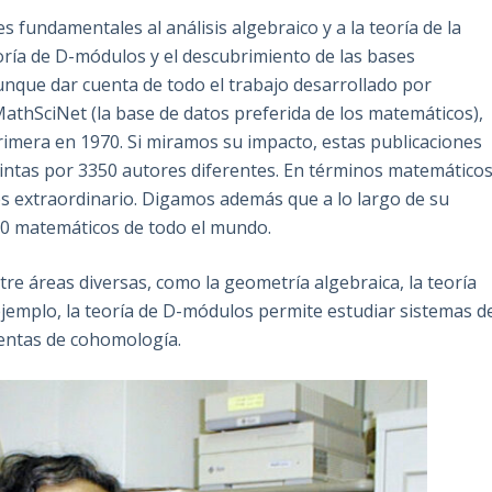
 fundamentales al análisis algebraico y a la teoría de la
eoría de D-módulos y el descubrimiento de las bases
aunque dar cuenta de todo el trabajo desarrollado por
n MathSciNet (la base de datos preferida de los matemáticos),
rimera en 1970. Si miramos su impacto, estas publicaciones
tintas por 3350 autores diferentes. En términos matemático
es extraordinario. Digamos además que a lo largo de su
70 matemáticos de todo el mundo.
tre áreas diversas, como la geometría algebraica, la teoría
ejemplo, la teoría de D-módulos permite estudiar sistemas d
entas de cohomología.