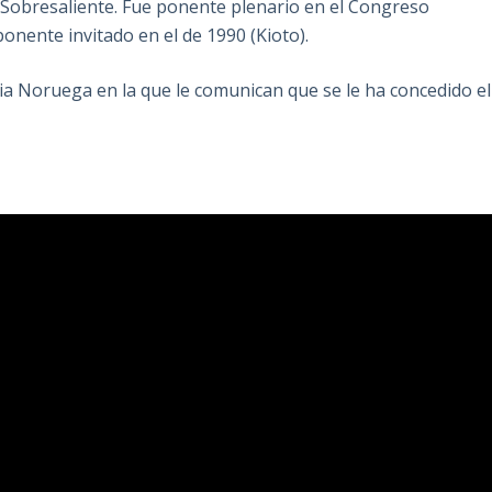
n Sobresaliente. Fue ponente plenario en el Congreso
onente invitado en el de 1990 (Kioto).
ia Noruega en la que le comunican que se le ha concedido el