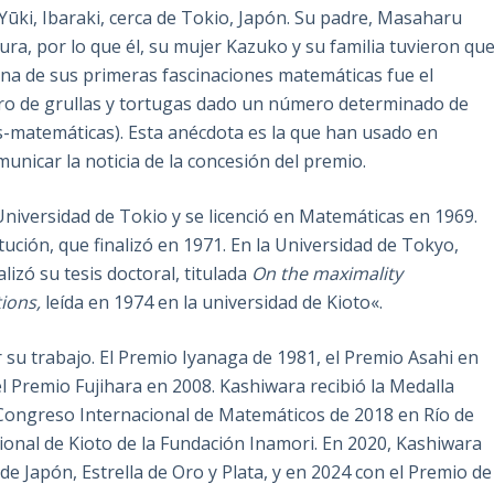
Yūki, Ibaraki, cerca de Tokio, Japón. Su padre, Masaharu
ura, por lo que él, su mujer Kazuko y su familia tuvieron qu
a de sus primeras fascinaciones matemáticas fue el
o de grullas y tortugas dado un número determinado de
s-matemáticas). Esta anécdota es la que han usado en
a comunicar la noticia de la concesión del premio.
Universidad de Tokio y se licenció en Matemáticas en 1969.
ución, que finalizó en 1971. En la Universidad de Tokyo,
izó su tesis doctoral, titulada
On the maximality
ions,
leída en 1974 en la universidad de Kioto«.
u trabajo. El Premio Iyanaga de 1981, el Premio Asahi en
l Premio Fujihara en 2008. Kashiwara recibió la Medalla
 Congreso Internacional de Matemáticos de 2018 en Río de
ional de Kioto de la Fundación Inamori. En 2020, Kashiwara
 Japón, Estrella de Oro y Plata, y en 2024 con el Premio de