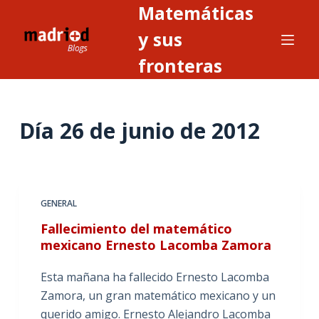
Matemáticas
S
a
y sus
l
fronteras
t
a
r
Día
26 de junio de 2012
a
l
c
o
n
GENERAL
t
Fallecimiento del matemático
e
mexicano Ernesto Lacomba Zamora
n
i
Esta mañana ha fallecido Ernesto Lacomba
d
Zamora, un gran matemático mexicano y un
o
querido amigo. Ernesto Alejandro Lacomba