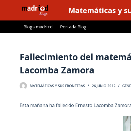
S
Matemáticas y su
a
l
Blogs madri+d
Portada Blog
t
a
r
a
Fallecimiento del matemá
l
Lacomba Zamora
c
o
n
MATEMÁTICAS Y SUS FRONTERAS
26 JUNIO 2012
GENE
t
e
Esta mañana ha fallecido Ernesto Lacomba Zamora
n
i
d
o