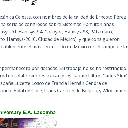
cánica Celeste, con nombres de la calidad de Ernesto Pérez
una serie de congresos sobre Sistemas Hamiltonianos
msys-91; Hamsys-94, Cocoyoc; Hamsys-98, Pátzcuaro;
; Hamsys-2010, Ciudad de México), y que consiguieron
robablemente el más reconocido en México en el campo de la
y permanecerá por décadas. Su trabajo no se ha restringido
red de colaboradores extranjeros: Jaume Llibre, Carles Simó
 España.Lucette Losco de Francia Hernán Cendra de
udio Vidal de Chile; Frans Cantrijn de Bélgica; y Wlodzmierz