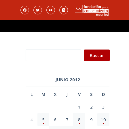
Buscar
Buscar
JUNIO 2012
L
M
X
J
V
S
D
1
2
3
4
5
6
7
8
9
10