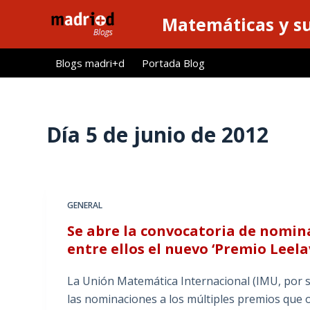
S
Matemáticas y su
a
l
Blogs madri+d
Portada Blog
t
a
r
a
Día
5 de junio de 2012
l
c
o
n
GENERAL
t
Se abre la convocatoria de nomina
e
entre ellos el nuevo ‘Premio Leela
n
i
La Unión Matemática Internacional (IMU, por sus
d
las nominaciones a los múltiples premios que
o