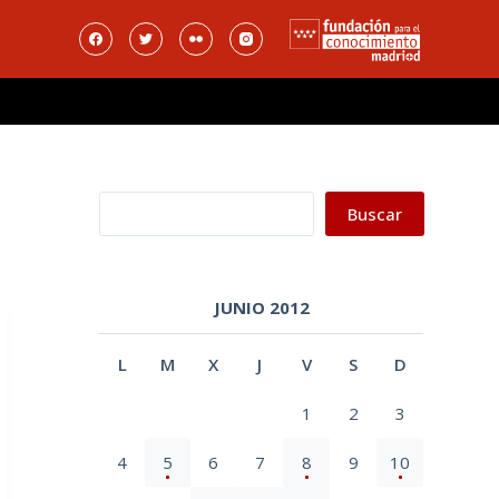
Buscar
Buscar
JUNIO 2012
L
M
X
J
V
S
D
1
2
3
4
5
6
7
8
9
10