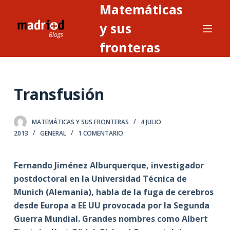
Matemáticas
S
a
y sus
l
fronteras
t
a
r
Transfusión
a
l
c
MATEMÁTICAS Y SUS FRONTERAS
4 JULIO
o
2013
GENERAL
1 COMENTARIO
n
t
Fernando Jiménez Alburquerque, investigador
e
postdoctoral en la Universidad Técnica de
n
Munich (Alemania), habla de la fuga de cerebros
i
desde Europa a EE UU provocada por la Segunda
d
Guerra Mundial. Grandes nombres como Albert
o