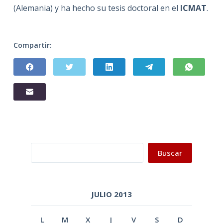
(Alemania) y ha hecho su tesis doctoral en el
ICMAT
.
Compartir:
Buscar
Buscar
JULIO 2013
L
M
X
J
V
S
D