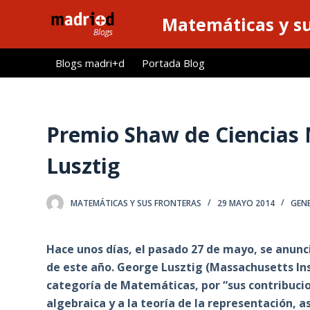
S
Matemáticas y su
a
l
Blogs madri+d
Portada Blog
t
a
r
a
Premio Shaw de Ciencias
l
Lusztig
c
o
n
MATEMÁTICAS Y SUS FRONTERAS
29 MAYO 2014
GEN
t
e
Hace unos días, el pasado 27 de mayo, se anun
n
de este año. George Lusztig (Massachusetts Ins
i
categoría de Matemáticas, por “sus contribuci
d
algebraica y a la teoría de la representación, 
o