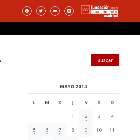
Buscar
e
Buscar
MAYO 2014
L
M
X
J
V
S
D
1
2
3
4
5
6
7
8
9
10
11