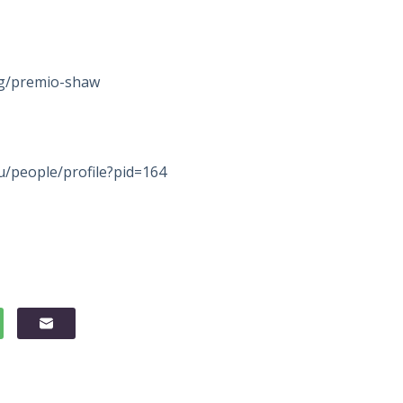
ag/premio-shaw
u/people/profile?pid=164