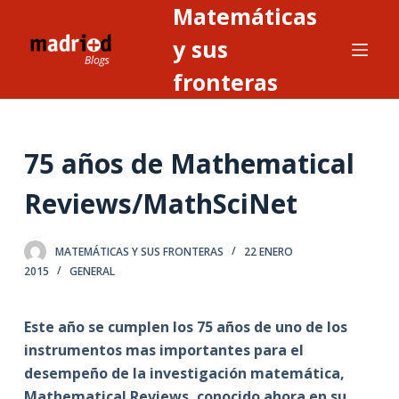
Matemáticas
S
a
y sus
l
fronteras
t
a
r
75 años de Mathematical
a
l
Reviews/MathSciNet
c
o
n
MATEMÁTICAS Y SUS FRONTERAS
22 ENERO
2015
GENERAL
t
e
n
Este año se cumplen los 75 años de uno de los
i
instrumentos mas importantes para el
d
desempeño de la investigación matemática,
o
Mathematical Reviews, conocido ahora en su