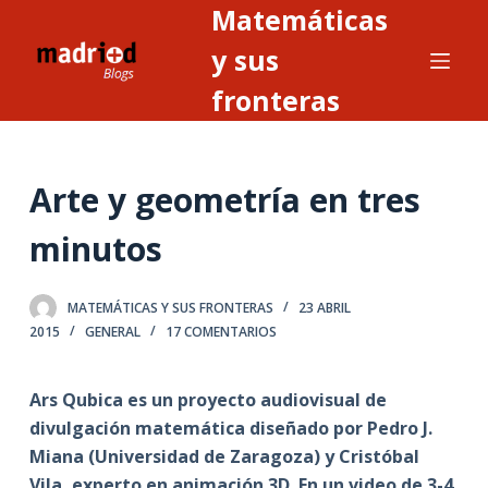
Matemáticas
S
a
y sus
l
fronteras
t
a
r
Arte y geometría en tres
a
l
minutos
c
o
n
MATEMÁTICAS Y SUS FRONTERAS
23 ABRIL
2015
GENERAL
17 COMENTARIOS
t
e
n
Ars Qubica es un proyecto audiovisual de
i
divulgación matemática diseñado por Pedro J.
d
Miana (Universidad de Zaragoza) y Cristóbal
o
Vila, experto en animación 3D. En un video de 3-4