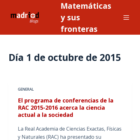
Matemáticas
S
a
y sus
l
fronteras
t
a
r
Día
1 de octubre de 2015
a
l
c
o
n
GENERAL
t
El programa de conferencias de la
e
RAC 2015-2016 acerca la ciencia
n
actual a la sociedad
i
La Real Academia de Ciencias Exactas, Físicas
d
y Naturales (RAC) ha presentado su
o