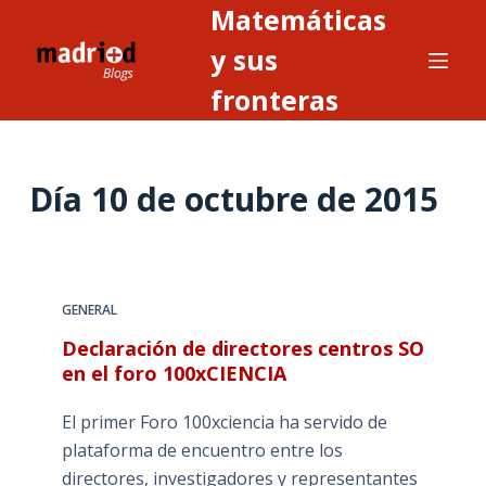
Matemáticas
S
a
y sus
l
fronteras
t
a
r
Día
10 de octubre de 2015
a
l
c
o
n
GENERAL
t
Declaración de directores centros SO
e
en el foro 100xCIENCIA
n
i
El primer Foro 100xciencia ha servido de
d
plataforma de encuentro entre los
o
directores, investigadores y representantes