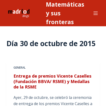
Matemáticas
S
a
y sus
l
fronteras
t
a
r
Día
30 de octubre de 2015
a
l
c
o
n
GENERAL
t
Entrega de premios Vicente Caselles
e
(Fundación BBVA/ RSME) y Medallas
n
de la RSME
i
Ayer, 29 de octubre, se celebró la ceremonia
d
de entrega de los premios Vicente Caselles a
o