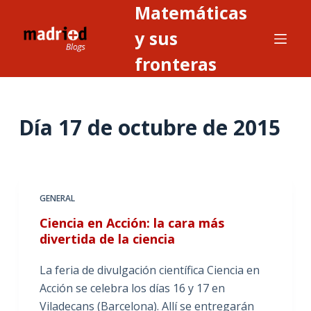
Matemáticas
S
a
y sus
l
fronteras
t
a
r
Día
17 de octubre de 2015
a
l
c
o
n
GENERAL
t
Ciencia en Acción: la cara más
e
divertida de la ciencia
n
i
La feria de divulgación científica Ciencia en
d
Acción se celebra los días 16 y 17 en
o
Viladecans (Barcelona). Allí se entregarán