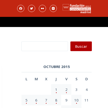
Buscar
Buscar
OCTUBRE 2015
L
M
X
J
V
S
D
1
2
3
4
5
6
7
8
9
10
11