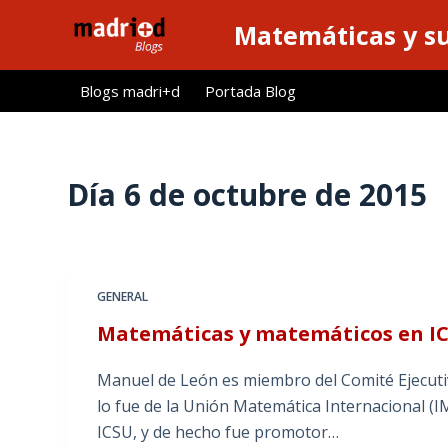
S
Matemáticas y su
a
l
Blogs madri+d
Portada Blog
t
a
r
a
Día
6 de octubre de 2015
l
c
o
n
GENERAL
t
Matemáticas y matemáticos en I
e
n
Manuel de León es miembro del Comité Ejecutivo
i
lo fue de la Unión Matemática Internacional (I
d
ICSU, y de hecho fue promotor…
o