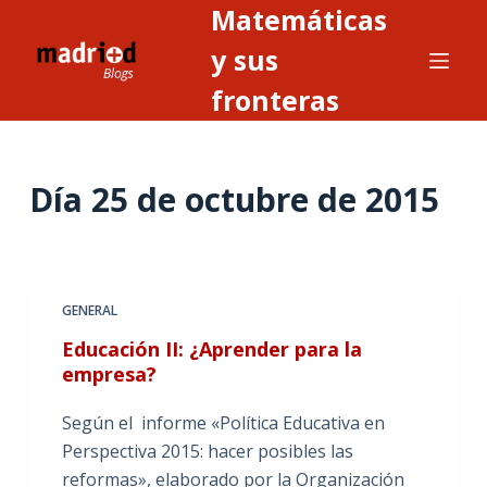
Matemáticas
S
a
y sus
l
fronteras
t
a
r
Día
25 de octubre de 2015
a
l
c
o
n
GENERAL
t
Educación II: ¿Aprender para la
e
empresa?
n
i
Según el informe «Política Educativa en
d
Perspectiva 2015: hacer posibles las
o
reformas», elaborado por la Organización