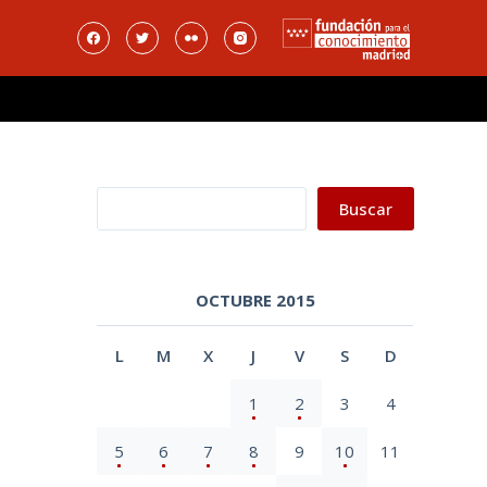
Buscar
Buscar
OCTUBRE 2015
L
M
X
J
V
S
D
1
2
3
4
5
6
7
8
9
10
11