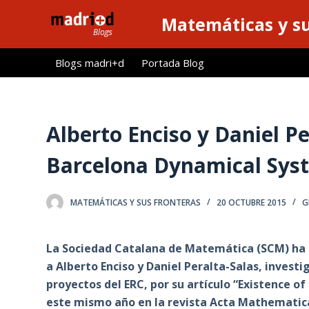
S
Matemáticas y su
a
l
Blogs madri+d
Portada Blog
t
a
r
a
Alberto Enciso y Daniel P
l
Barcelona Dynamical Sys
c
o
n
MATEMÁTICAS Y SUS FRONTERAS
20 OCTUBRE 2015
G
t
e
La Sociedad Catalana de Matemática (SCM) ha
n
a Alberto Enciso y Daniel Peralta-Salas, inves
i
proyectos del ERC, por su artículo “Existence of
d
este mismo año en la revista Acta Mathematic
o