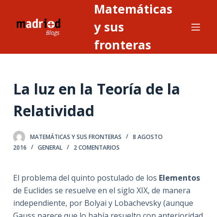
Matemáticas
S
a
y sus
l
fronteras
t
a
r
La luz en la Teoría de la
a
l
Relatividad
c
o
n
MATEMÁTICAS Y SUS FRONTERAS
8 AGOSTO
2016
GENERAL
2 COMENTARIOS
t
e
n
El problema del quinto postulado de los
Elementos
i
de Euclides se resuelve en el siglo XIX, de manera
d
independiente, por Bolyai y Lobachevsky (aunque
o
Gauss parece que lo había resuelto con anterioridad