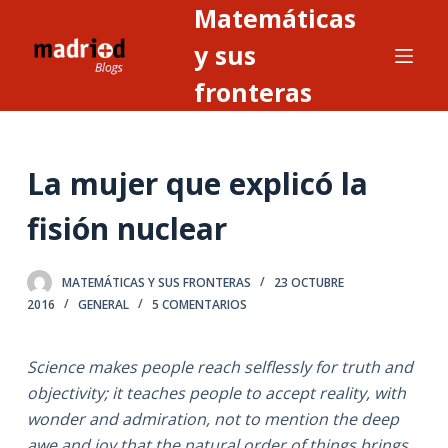
Matemáticas
S
a
y sus
l
fronteras
t
a
r
La mujer que explicó la
a
l
fisión nuclear
c
o
n
MATEMÁTICAS Y SUS FRONTERAS
23 OCTUBRE
2016
GENERAL
5 COMENTARIOS
t
e
n
Science makes people reach selflessly for truth and
i
objectivity; it teaches people to accept reality, with
d
wonder and admiration, not to mention the deep
o
awe and joy that the natural order of things brings