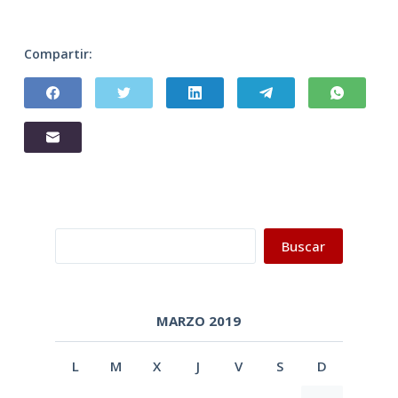
Compartir:
Buscar
Buscar
MARZO 2019
L
M
X
J
V
S
D