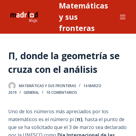
Matemáticas
S
a
y sus
l
fronteras
t
a
r
Π, donde la geometría se
a
l
cruza con el análisis
c
o
n
MATEMÁTICAS Y SUS FRONTERAS
14 MARZO
2019
GENERAL
10 COMENTARIOS
t
e
n
Uno de los números más apreciados por los
i
matemáticos es el número pi (
π)
, hasta el punto de
d
que se ha solicitado que el 3 de marzo sea declarado
o
por la UNESCO como
Día Internacional de las