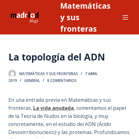
Matemáticas
S
a
y sus
l
fronteras
t
a
r
La topología del ADN
a
l
c
MATEMÁTICAS Y SUS FRONTERAS
7 ABRIL
o
2019
GENERAL
8 COMENTARIOS
n
t
En una entrada previa en Matemáticas y sus
e
fronteras,
La vida anudada
, comentamos el papel
n
de la Teoría de Nudos en la biología, y muy
i
concretamente, en el estudio del ADN (Ácido
d
Desoxirribonucleico) y las proteínas. Profundizamos
o