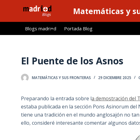
S
Matemáticas y su
a
l
Blogs madri+d
Portada Blog
t
a
r
a
El Puente de los Asnos
l
c
MATEMÁTICAS Y SUS FRONTERAS
29 DICIEMBRE 2025
o
n
t
Preparando la entrada sobre l
a demostración del 
e
estaba publicada en la sección Pons Asinorum del
n
tiene una tradición en el mundo anglosajón no tan 
i
ello, consideré interesante comentar algunos dato
d
o