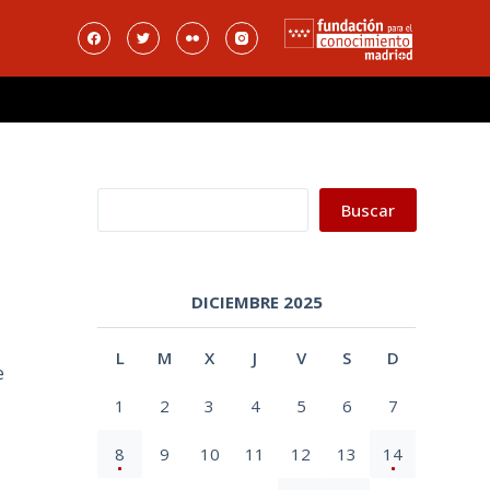
Buscar
Buscar
DICIEMBRE 2025
L
M
X
J
V
S
D
e
1
2
3
4
5
6
7
8
9
10
11
12
13
14