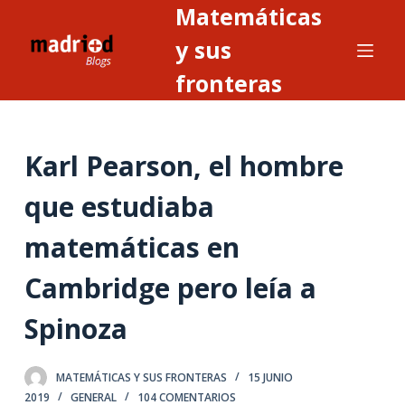
Matemáticas
S
a
y sus
l
fronteras
t
a
r
Karl Pearson, el hombre
a
l
que estudiaba
c
o
matemáticas en
n
t
Cambridge pero leía a
e
Spinoza
n
i
d
MATEMÁTICAS Y SUS FRONTERAS
15 JUNIO
o
2019
GENERAL
104 COMENTARIOS