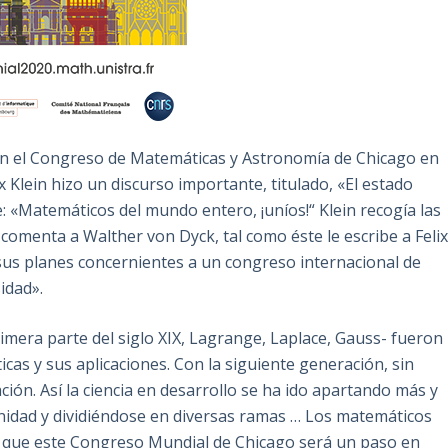
en el Congreso de Matemáticas y Astronomía de Chicago en
x Klein hizo un discurso importante, titulado, «El estado
e: «Matemáticos del mundo entero, ¡uníos!“ Klein recogía las
 comenta a Walther von Dyck, tal como éste le escribe a Feli
 sus planes concernientes a un congreso internacional de
idad».
rimera parte del siglo XIX, Lagrange, Laplace, Gauss- fueron
cas y sus aplicaciones. Con la siguiente generación, sin
ción. Así la ciencia en desarrollo se ha ido apartando más y
 unidad y dividiéndose en diversas ramas … Los matemáticos
n que este Congreso Mundial de Chicago será un paso en