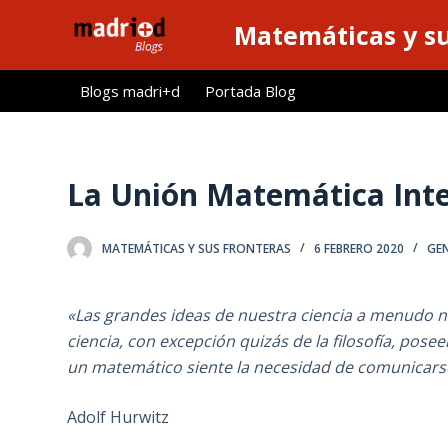
S
Matemáticas y su
a
l
Blogs madri+d
Portada Blog
t
a
r
a
La Unión Matemática Inte
l
c
MATEMÁTICAS Y SUS FRONTERAS
6 FEBRERO 2020
GE
o
n
t
«Las grandes ideas de nuestra ciencia a menudo 
e
ciencia, con excepción quizás de la filosofía, pose
n
un matemático siente la necesidad de comunicarse,
i
d
Adolf Hurwitz
o