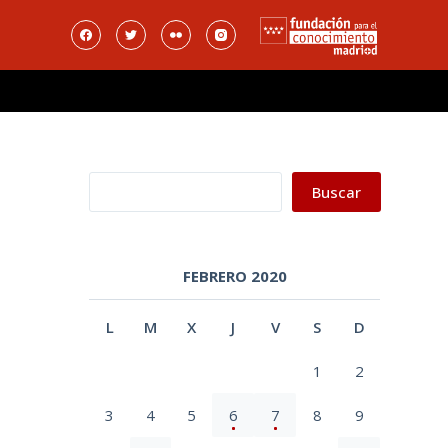
Buscar
Buscar
FEBRERO 2020
L
M
X
J
V
S
D
1
2
3
4
5
6
7
8
9