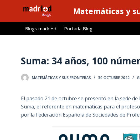
S
Matemáticas y su
a
l
Blogs madri+d
Portada Blog
t
a
r
a
Suma: 34 años, 100 núme
l
c
MATEMÁTICAS Y SUS FRONTERAS
30 OCTUBRE 2022
G
o
n
t
El pasado 21 de octubre se presentó en la sede de 
e
Suma, el referente en matemáticas para el profeso
n
por la Federación Española de Sociedades de Prof
i
d
o