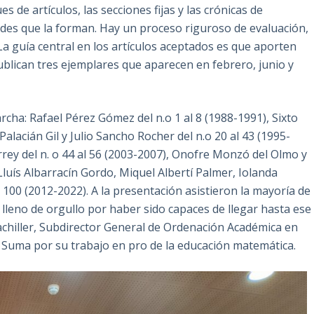
s de artículos, las secciones fijas y las crónicas de
ades que la forman. Hay un proceso riguroso de evaluación,
 La guía central en los artículos aceptados es que aporten
ublican tres ejemplares que aparecen en febrero, junio y
rcha: Rafael Pérez Gómez del n.o 1 al 8 (1988-1991), Sixto
alacián Gil y Julio Sancho Rocher del n.o 20 al 43 (1995-
rrey del n. o 44 al 56 (2003-2007), Onofre Monzó del Olmo y
luís Albarracín Gordo, Miquel Albertí Palmer, Iolanda
 100 (2012-2022). A la presentación asistieron la mayoría de
 lleno de orgullo por haber sido capaces de llegar hasta ese
achiller, Subdirector General de Ordenación Académica en
 y Suma por su trabajo en pro de la educación matemática.