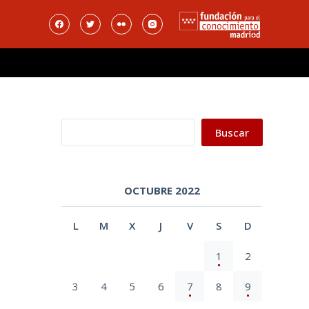
Buscar
Buscar
OCTUBRE 2022
L
M
X
J
V
S
D
1
2
3
4
5
6
7
8
9