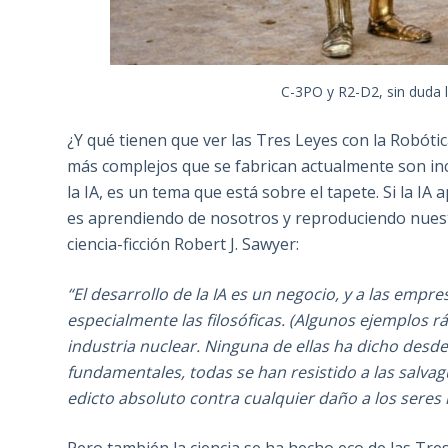
C-3PO y R2-D2, sin duda 
¿Y qué tienen que ver las Tres Leyes con la Robóti
más complejos que se fabrican actualmente son inc
la IA, es un tema que está sobre el tapete. Si la I
es aprendiendo de nosotros y reproduciendo nuestro
ciencia-ficción Robert J. Sawyer:
“El desarrollo de la IA es un negocio, y a las empr
especialmente las filosóficas. (Algunos ejemplos ráp
industria nuclear. Ninguna de ellas ha dicho desde
fundamentales, todas se han resistido a las salv
edicto absoluto contra cualquier daño a los seres
Pero también la ciencia se ha hecho eco de las Tres