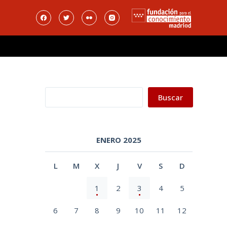
Buscar
Buscar
ENERO 2025
L
M
X
J
V
S
D
1
2
3
4
5
6
7
8
9
10
11
12