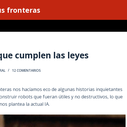
s fronteras
 que cumplen las leyes
RAL
12 COMENTARIOS
nteras nos hacíamos eco de algunas historias inquietantes
struir robots que fueran útiles y no destructivos, lo que
os plantea la actual IA.