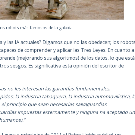
los robots más famosos de la galaxia
ca y las IA actuales? Digamos que no las obedecen; los robot
apaces de comprender y aplicar las Tres Leyes. En cuanto a
A aprende (mejorando sus algoritmos) de los datos, lo que está
s sesgos. Es significativa esta opinión del escritor de
esas no les interesan las garantías fundamentales,
idos: la industria tabaquera, la industria automovilística, l
 el principio que sean necesarias salvaguardias
aguardias impuestas externamente y ninguna ha aceptado u
 humanos).”
 Leyes; a principios de 2011 el Reino Unido publicó un