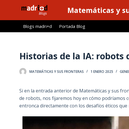
S
Matemáticas y su
a
l
Blogs madri+d
Portada Blog
t
a
r
a
Historias de la IA: robots
l
c
MATEMÁTICAS Y SUS FRONTERAS
1 ENERO 2025
GENE
o
n
t
Si en la entrada anterior de Matemáticas y sus fro
e
de robots, nos fijaremos hoy en cómo podríamos con
n
entronca directamente con los desafíos éticos que n
i
d
o