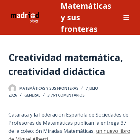
Matemáticas
S
a
y sus
l
fronteras
t
a
r
Creatividad matemática,
a
l
creatividad didáctica
c
o
n
MATEMÁTICAS Y SUS FRONTERAS
7 JULIO
2026
GENERAL
3.761 COMENTARIOS
t
e
n
Catarata y la Federación Española de Sociedades de
i
Profesores de Matemáticas publican la entrega 37
d
de la colección Miradas Matemáticas,
un nuevo libro
o
de Miquel Alberti
.