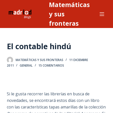
Matemáticas
S
a
y sus
l
fronteras
t
a
r
El contable hindú
a
l
c
MATEMÁTICAS Y SUS FRONTERAS
11 DICIEMBRE
o
2011
GENERAL
15 COMENTARIOS
n
t
e
n
Si le gusta recorrer las librerías en busca de
i
novedades, se encontrará estos días con un libro
d
con las características tapas amarillas de la colección
o