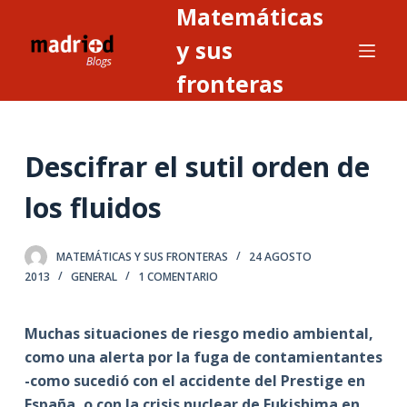
Matemáticas
S
a
y sus
l
fronteras
t
a
r
Descifrar el sutil orden de
a
l
los fluidos
c
o
n
MATEMÁTICAS Y SUS FRONTERAS
24 AGOSTO
2013
GENERAL
1 COMENTARIO
t
e
n
Muchas situaciones de riesgo medio ambiental,
i
como una alerta por la fuga de contamientantes
d
-como sucedió con el accidente del Prestige en
o
España, o con la crisis nuclear de Fukishima en