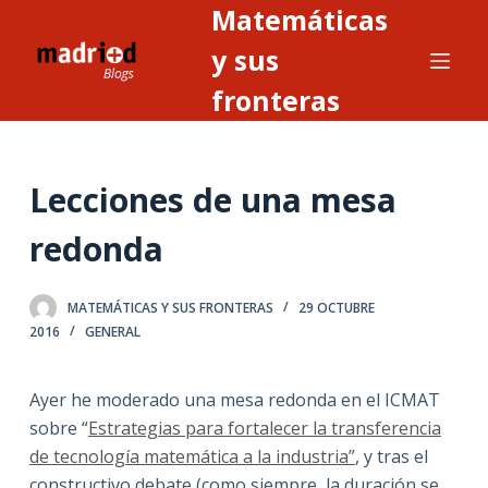
Matemáticas
S
a
y sus
l
fronteras
t
a
r
Lecciones de una mesa
a
l
redonda
c
o
n
MATEMÁTICAS Y SUS FRONTERAS
29 OCTUBRE
2016
GENERAL
t
e
n
Ayer he moderado una mesa redonda en el ICMAT
i
sobre “
Estrategias para fortalecer la transferencia
d
de tecnología matemática a la industria”
, y tras el
o
constructivo debate (como siempre, la duración se