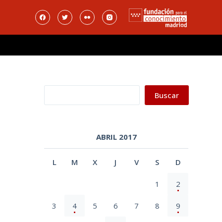
Buscar
Buscar
ABRIL 2017
L
M
X
J
V
S
D
1
2
3
4
5
6
7
8
9