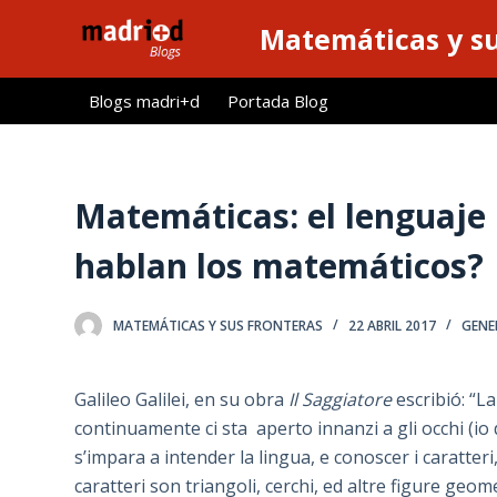
S
Matemáticas y su
a
l
Blogs madri+d
Portada Blog
t
a
r
a
Matemáticas: el lenguaje 
l
hablan los matemáticos?
c
o
n
MATEMÁTICAS Y SUS FRONTERAS
22 ABRIL 2017
GENE
t
e
Galileo Galilei, en su obra
Il Saggiatore
escribió: “La
n
continuamente ci sta aperto innanzi a gli occhi (io
i
s’impara a intender la lingua, e conoscer i caratteri, 
d
caratteri son triangoli, cerchi, ed altre figure geo
o