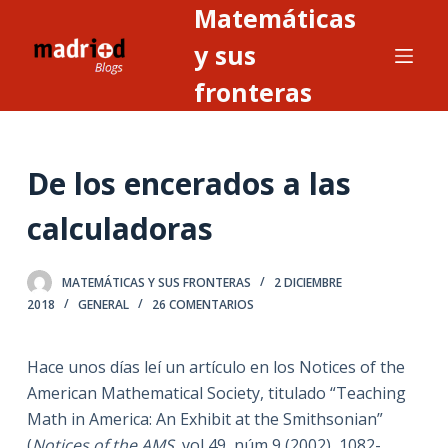
Matemáticas
S
a
y sus
l
fronteras
t
a
r
De los encerados a las
a
l
calculadoras
c
o
n
MATEMÁTICAS Y SUS FRONTERAS
2 DICIEMBRE
2018
GENERAL
26 COMENTARIOS
t
e
n
Hace unos días leí un artículo en los Notices of the
i
American Mathematical Society, titulado “Teaching
d
Math in America: An Exhibit at the Smithsonian”
o
(
Notices of the AMS
, vol 49, núm 9 (2002), 1082-