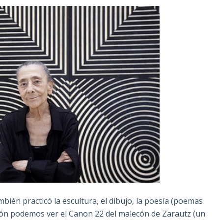
mbién practicó la escultura, el dibujo, la poesía (poemas
ación podemos ver el Canon 22 del malecón de Zarautz (un