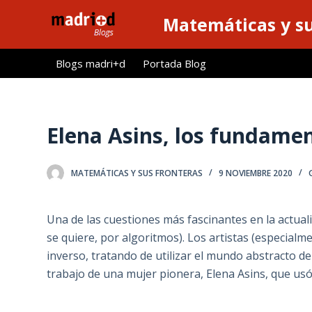
S
Matemáticas y su
a
l
Blogs madri+d
Portada Blog
t
a
r
a
Elena Asins, los fundame
l
c
MATEMÁTICAS Y SUS FRONTERAS
9 NOVIEMBRE 2020
o
n
t
Una de las cuestiones más fascinantes en la actual
e
se quiere, por algoritmos). Los artistas (especial
n
inverso, tratando de utilizar el mundo abstracto d
i
trabajo de una mujer pionera, Elena Asins, que usó 
d
o