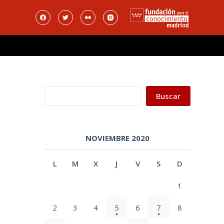
Buscar
Buscar
NOVIEMBRE 2020
L
M
X
J
V
S
D
l
1
2
3
4
5
6
7
8